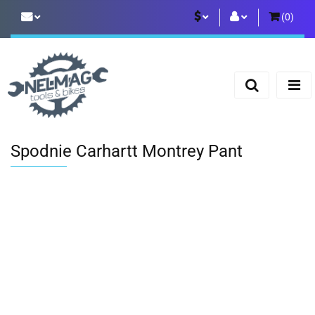
(
0
)
PLN
Zaloguj się
Zarejestruj się
EUR
Dodaj zgłoszenie
Spodnie Carhartt Montrey Pant