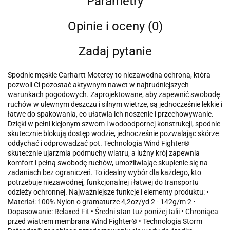
Parametry
Opinie i oceny (0)
Zadaj pytanie
Spodnie męskie Carhartt Moterey to niezawodna ochrona, która
pozwoli Ci pozostać aktywnym nawet w najtrudniejszych
warunkach pogodowych. Zaprojektowane, aby zapewnić swobodę
ruchów w ulewnym deszczu i silnym wietrze, są jednocześnie lekkie i
łatwe do spakowania, co ułatwia ich noszenie i przechowywanie.
Dzięki w pełni klejonym szwom i wodoodpornej konstrukcji, spodnie
skutecznie blokują dostęp wodzie, jednocześnie pozwalając skórze
oddychać i odprowadzać pot. Technologia Wind Fighter®
skutecznie ujarzmia podmuchy wiatru, a luźny krój zapewnia
komfort i pełną swobodę ruchów, umożliwiając skupienie się na
zadaniach bez ograniczeń. To idealny wybór dla każdego, kto
potrzebuje niezawodnej, funkcjonalnej i łatwej do transportu
odzieży ochronnej. Najważniejsze funkcje i elementy produktu: •
Materiał: 100% Nylon o gramaturze 4,2oz/yd 2 - 142g/m 2 •
Dopasowanie: Relaxed Fit • Średni stan tuż poniżej talii • Chroniąca
przed wiatrem membrana Wind Fighter® • Technologia Storm