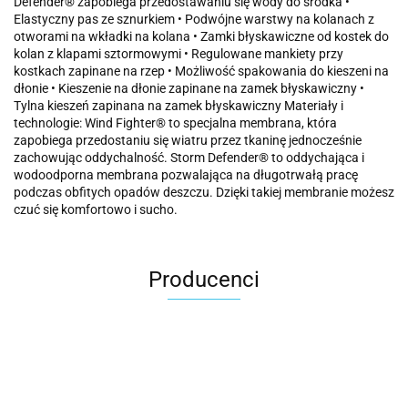
Defender® zapobiega przedostawaniu się wody do środka •
Elastyczny pas ze sznurkiem • Podwójne warstwy na kolanach z
otworami na wkładki na kolana • Zamki błyskawiczne od kostek do
kolan z klapami sztormowymi • Regulowane mankiety przy
kostkach zapinane na rzep • Możliwość spakowania do kieszeni na
dłonie • Kieszenie na dłonie zapinane na zamek błyskawiczny •
Tylna kieszeń zapinana na zamek błyskawiczny Materiały i
technologie: Wind Fighter® to specjalna membrana, która
zapobiega przedostaniu się wiatru przez tkaninę jednocześnie
zachowując oddychalność. Storm Defender® to oddychająca i
wodoodporna membrana pozwalająca na długotrwałą pracę
podczas obfitych opadów deszczu. Dzięki takiej membranie możesz
czuć się komfortowo i sucho.
Producenci
Carhartt