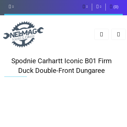
(
0
)
PLN
Zaloguj się
Zarejestruj się
EUR
Dodaj zgłoszenie
Spodnie Carhartt Iconic B01 Firm
Duck Double-Front Dungaree