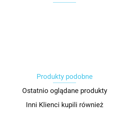
Carhartt
Produkty podobne
Gerber
Ostatnio oglądane produkty
Inni Klienci kupili również
Grippaz