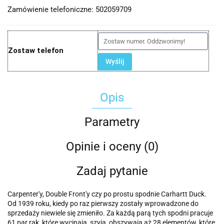
Zamówienie telefoniczne: 502059709
Zostaw telefon
Wyślij
Opis
Parametry
Opinie i oceny (0)
Zadaj pytanie
Carpenter'y, Double Front'y czy po prostu spodnie Carhartt Duck.
Od 1939 roku, kiedy po raz pierwszy zostały wprowadzone do
sprzedaży niewiele się zmieniło. Za każdą parą tych spodni pracuje
61 par rąk, które wycinają, szyją, obszywają aż 28 elementów, które