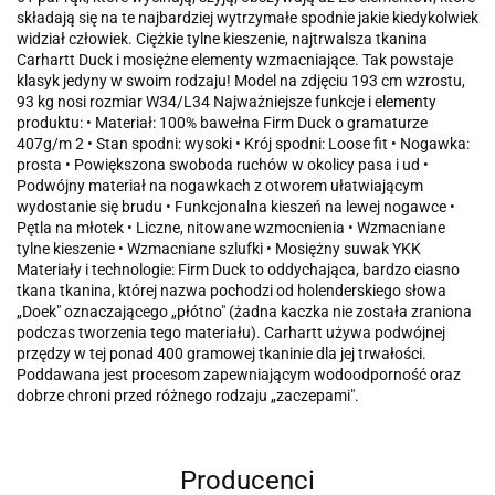
składają się na te najbardziej wytrzymałe spodnie jakie kiedykolwiek
widział człowiek. Ciężkie tylne kieszenie, najtrwalsza tkanina
Carhartt Duck i mosiężne elementy wzmacniające. Tak powstaje
klasyk jedyny w swoim rodzaju! Model na zdjęciu 193 cm wzrostu,
93 kg nosi rozmiar W34/L34 Najważniejsze funkcje i elementy
produktu: • Materiał: 100% bawełna Firm Duck o gramaturze
407g/m 2 • Stan spodni: wysoki • Krój spodni: Loose fit • Nogawka:
prosta • Powiększona swoboda ruchów w okolicy pasa i ud •
Podwójny materiał na nogawkach z otworem ułatwiającym
wydostanie się brudu • Funkcjonalna kieszeń na lewej nogawce •
Pętla na młotek • Liczne, nitowane wzmocnienia • Wzmacniane
tylne kieszenie • Wzmacniane szlufki • Mosiężny suwak YKK
Materiały i technologie: Firm Duck to oddychająca, bardzo ciasno
tkana tkanina, której nazwa pochodzi od holenderskiego słowa
„Doek" oznaczającego „płótno" (żadna kaczka nie została zraniona
podczas tworzenia tego materiału). Carhartt używa podwójnej
przędzy w tej ponad 400 gramowej tkaninie dla jej trwałości.
Poddawana jest procesom zapewniającym wodoodporność oraz
dobrze chroni przed różnego rodzaju „zaczepami".
Producenci