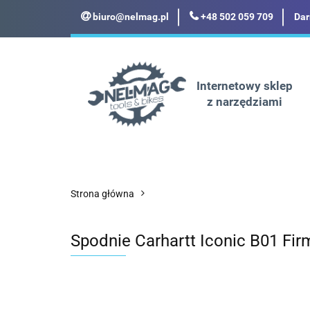
biuro@nelmag.pl
+48 502 059 709
Dar
Motoryzacja
Odz
Militaria
Turyst
Internetowy sklep
z narzędziami
Motoryzacja
Odzież robocza i BHP
Strona główna
Spodnie Carhartt Iconic B01 Fi