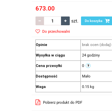
673.00
szt.
Do koszyka
Do przechowalni
Opinie
brak ocen
(dodaj)
Wysyłka w ciągu
24 godziny
Cena przesyłki
0
Dostępność
Mało
Waga
0.15 kg
Pobierz produkt do PDF