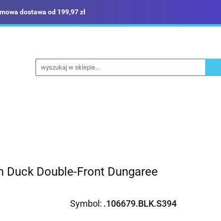
mowa dostawa od 199,97 zł
ież robocza i BHP
Narzędzia
Dom i ogród
B
yka
Sklep i magazyn
Narzędzia
Dom i ogród
Budownictwo
Militari
rm Duck Double-Front Dungaree
Symbol:
.106679.BLK.S394