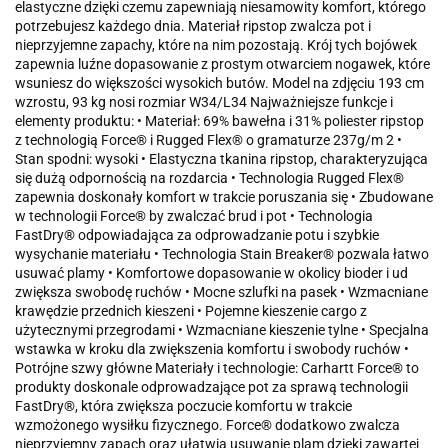
elastyczne dzięki czemu zapewniają niesamowity komfort, którego
potrzebujesz każdego dnia. Materiał ripstop zwalcza pot i
nieprzyjemne zapachy, które na nim pozostają. Krój tych bojówek
zapewnia luźne dopasowanie z prostym otwarciem nogawek, które
wsuniesz do większości wysokich butów. Model na zdjęciu 193 cm
wzrostu, 93 kg nosi rozmiar W34/L34 Najważniejsze funkcje i
elementy produktu: • Materiał: 69% bawełna i 31% poliester ripstop
z technologią Force® i Rugged Flex® o gramaturze 237g/m 2 •
Stan spodni: wysoki • Elastyczna tkanina ripstop, charakteryzująca
się dużą odpornością na rozdarcia • Technologia Rugged Flex®
zapewnia doskonały komfort w trakcie poruszania się • Zbudowane
w technologii Force® by zwalczać brud i pot • Technologia
FastDry® odpowiadająca za odprowadzanie potu i szybkie
wysychanie materiału • Technologia Stain Breaker® pozwala łatwo
usuwać plamy • Komfortowe dopasowanie w okolicy bioder i ud
zwiększa swobodę ruchów • Mocne szlufki na pasek • Wzmacniane
krawędzie przednich kieszeni • Pojemne kieszenie cargo z
użytecznymi przegrodami • Wzmacniane kieszenie tylne • Specjalna
wstawka w kroku dla zwiększenia komfortu i swobody ruchów •
Potrójne szwy główne Materiały i technologie: Carhartt Force® to
produkty doskonale odprowadzające pot za sprawą technologii
FastDry®, która zwiększa poczucie komfortu w trakcie
wzmożonego wysiłku fizycznego. Force® dodatkowo zwalcza
nieprzyjemny zapach oraz ułatwia usuwanie plam dzięki zawartej