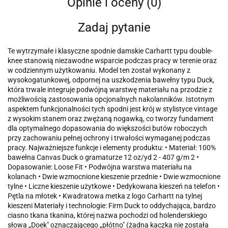
Opinie i oceny (0)
Zadaj pytanie
Te wytrzymałe i klasyczne spodnie damskie Carhartt typu double-
knee stanowią niezawodne wsparcie podczas pracy w terenie oraz
w codziennym użytkowaniu. Model ten został wykonany z
wysokogatunkowej, odpornej na uszkodzenia bawełny typu Duck,
która trwale integruje podwójną warstwę materiału na przodzie z
możliwością zastosowania opcjonalnych nakolanników. Istotnym
aspektem funkcjonalności tych spodni jest krój w stylistyce vintage
z wysokim stanem oraz zwężaną nogawką, co tworzy fundament
dla optymalnego dopasowania do większości butów roboczych
przy zachowaniu pełnej ochrony i trwałości wymaganej podczas
pracy. Najważniejsze funkcje i elementy produktu: • Materiał: 100%
bawełna Canvas Duck o gramaturze 12 oz/yd 2 - 407 g/m 2 •
Dopasowanie: Loose Fit • Podwójna warstwa materiału na
kolanach • Dwie wzmocnione kieszenie przednie • Dwie wzmocnione
tylne • Liczne kieszenie użytkowe • Dedykowana kieszeń na telefon •
Pętla na młotek • Kwadratowa metka z logo Carhartt na tylnej
kieszeni Materiały i technologie: Firm Duck to oddychająca, bardzo
ciasno tkana tkanina, której nazwa pochodzi od holenderskiego
słowa „Doek" oznaczającego „płótno" (żadna kaczka nie została