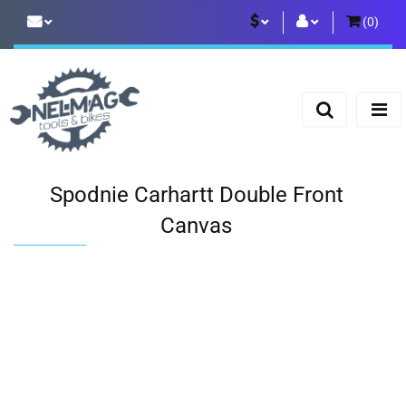
(
0
)
PLN
Zaloguj się
Zarejestruj się
EUR
Dodaj zgłoszenie
Spodnie Carhartt Double Front
Canvas