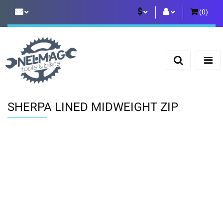
(
0
)
PLN
Zaloguj się
Zarejestruj się
EUR
Dodaj zgłoszenie
SHERPA LINED MIDWEIGHT ZIP