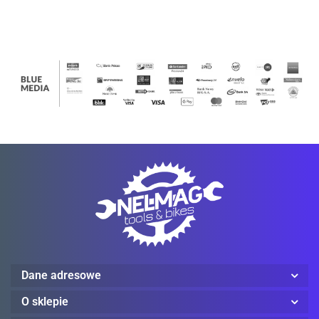
Ledlenser
Mechanix Wear
Dane adresowe
ProJob
O sklepie