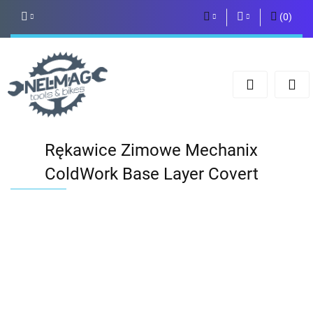
(
0
)
PLN
Zaloguj się
Zarejestruj się
EUR
Dodaj zgłoszenie
Rękawice Zimowe Mechanix
ColdWork Base Layer Covert