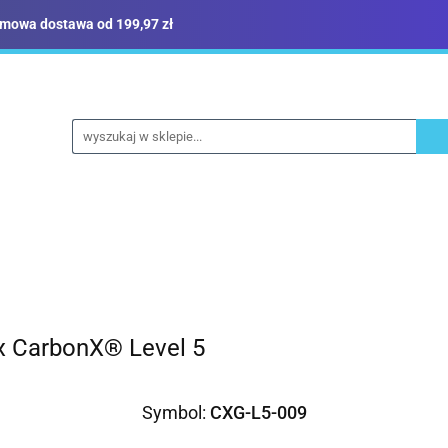
mowa dostawa od 199,97 zł
ież robocza i BHP
Narzędzia
Dom i ogród
B
yka
Sklep i magazyn
Narzędzia
Dom i ogród
Budownictwo
Militari
x CarbonX® Level 5
Symbol:
CXG-L5-009