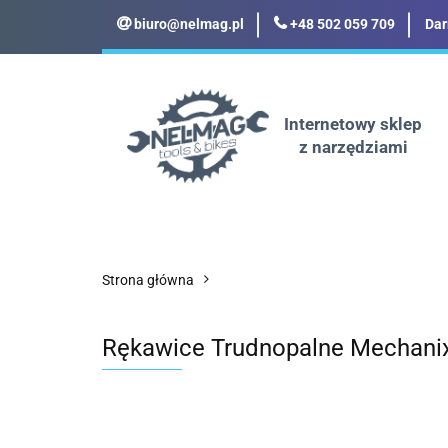
biuro@nelmag.pl
+48 502 059 709
Dar
Motoryzacja
Odz
Militaria
Turyst
Internetowy sklep
z narzędziami
Motoryzacja
Odzież robocza i BHP
Strona główna
Rękawice Trudnopalne Mechani