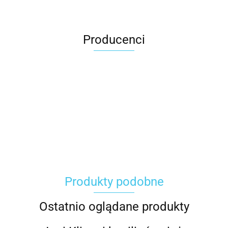
Producenci
Carhartt
Produkty podobne
Gerber
Ostatnio oglądane produkty