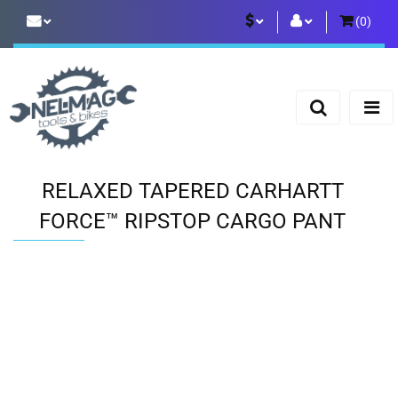
(
0
)
PLN
Zaloguj się
Zarejestruj się
EUR
Dodaj zgłoszenie
RELAXED TAPERED CARHARTT
FORCE™ RIPSTOP CARGO PANT