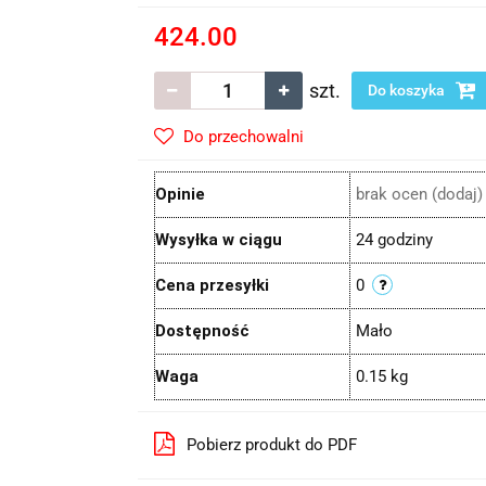
424.00
szt.
Do koszyka
Do przechowalni
Opinie
brak ocen
(dodaj)
Wysyłka w ciągu
24 godziny
Cena przesyłki
0
Dostępność
Mało
Waga
0.15 kg
Pobierz produkt do PDF