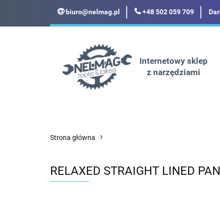
biuro@nelmag.pl
+48 502 059 709
Dar
Motoryzacja
Odz
Militaria
Turyst
Internetowy sklep
z narzędziami
Motoryzacja
Odzież robocza i BHP
Strona główna
RELAXED STRAIGHT LINED PA