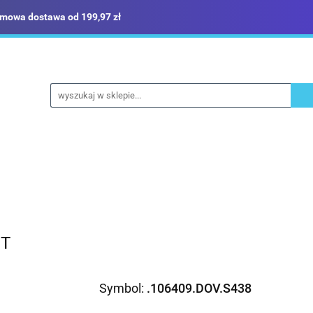
mowa dostawa od 199,97 zł
ież robocza i BHP
Narzędzia
Dom i ogród
B
yka
Sklep i magazyn
Narzędzia
Dom i ogród
Budownictwo
Militari
NT
Symbol:
.106409.DOV.S438