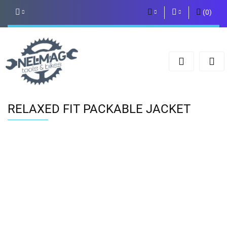
(
0
)
PLN
Zaloguj się
Zarejestruj się
EUR
Dodaj zgłoszenie
RELAXED FIT PACKABLE JACKET