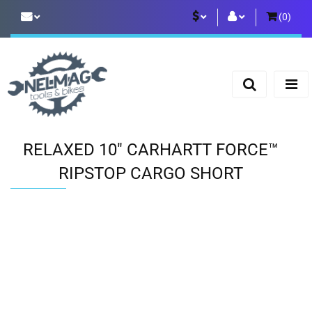
(
0
)
PLN
Zaloguj się
Zarejestruj się
EUR
Dodaj zgłoszenie
RELAXED 10" CARHARTT FORCE™
RIPSTOP CARGO SHORT