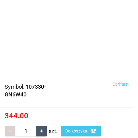
Carhartt
Symbol:
107330-
GN6W40
344.00
szt.
Do koszyka