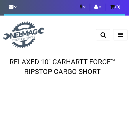
(
0
)
PLN
Zaloguj się
Zarejestruj się
EUR
Dodaj zgłoszenie
RELAXED 10" CARHARTT FORCE™
RIPSTOP CARGO SHORT