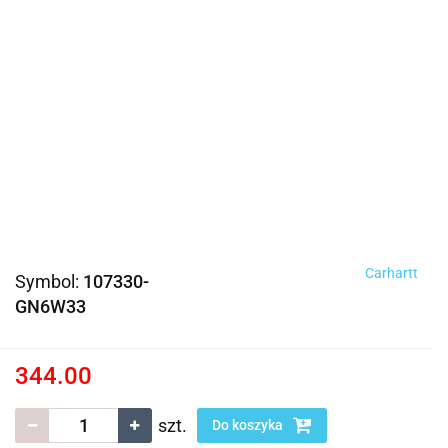
Carhartt
Symbol:
107330-
GN6W33
344.00
szt.
Do koszyka