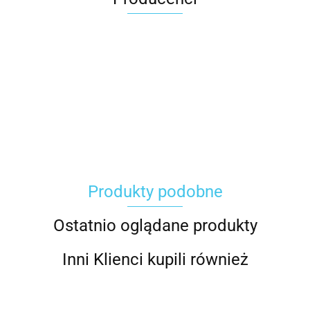
Carhartt
Produkty podobne
Gerber
Ostatnio oglądane produkty
Inni Klienci kupili również
Grippaz