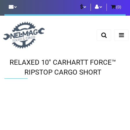
(
0
)
PLN
Zaloguj się
Zarejestruj się
EUR
Dodaj zgłoszenie
RELAXED 10" CARHARTT FORCE™
RIPSTOP CARGO SHORT