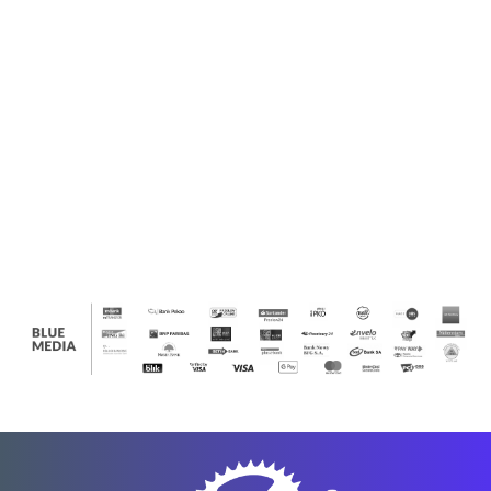
Krótkie Spodenki Relaxed 12" Steel Rugged Flex Ripstop
Cargo
ProJob
519.00
Red Wing
Reebok