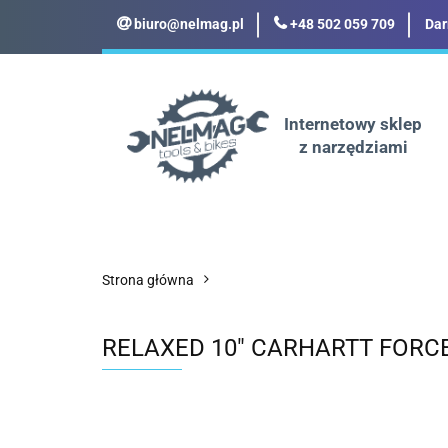
biuro@nelmag.pl
+48 502 059 709
Dar
Motoryzacja
Odz
Militaria
Turyst
Internetowy sklep
z narzędziami
Motoryzacja
Odzież robocza i BHP
Strona główna
RELAXED 10" CARHARTT FORC