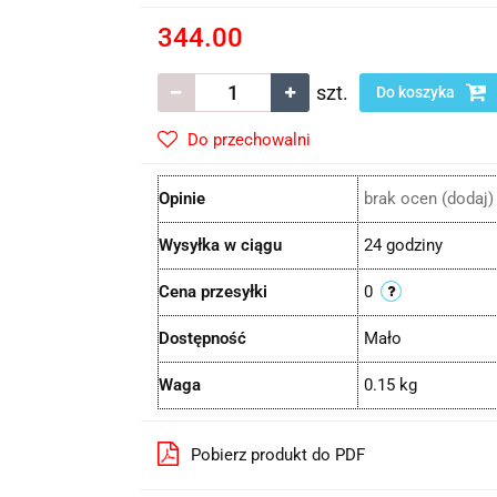
344.00
szt.
Do koszyka
Do przechowalni
Opinie
brak ocen
(dodaj)
Wysyłka w ciągu
24 godziny
Cena przesyłki
0
Dostępność
Mało
Waga
0.15 kg
Pobierz produkt do PDF