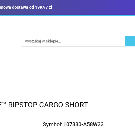
mowa dostawa od 199,97 zł
ież robocza i BHP
Narzędzia
Dom i ogród
B
yka
Sklep i magazyn
Narzędzia
Dom i ogród
Budownictwo
Militari
E™ RIPSTOP CARGO SHORT
Symbol:
107330-A58W33