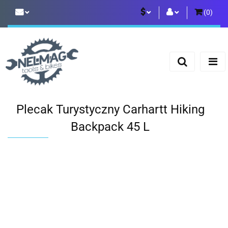
(
0
)
PLN
Zaloguj się
Zarejestruj się
EUR
Dodaj zgłoszenie
Plecak Turystyczny Carhartt Hiking
Backpack 45 L