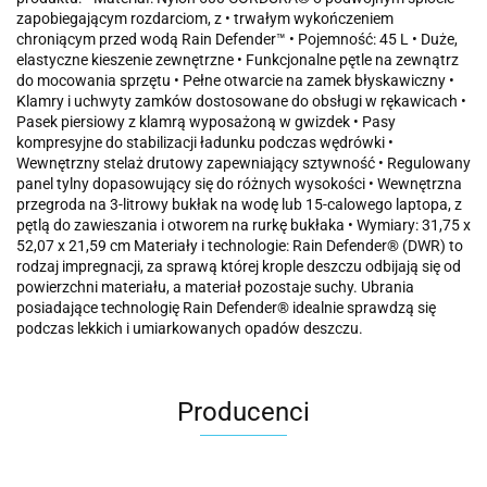
zapobiegającym rozdarciom, z • trwałym wykończeniem
chroniącym przed wodą Rain Defender™ • Pojemność: 45 L • Duże,
elastyczne kieszenie zewnętrzne • Funkcjonalne pętle na zewnątrz
do mocowania sprzętu • Pełne otwarcie na zamek błyskawiczny •
Klamry i uchwyty zamków dostosowane do obsługi w rękawicach •
Pasek piersiowy z klamrą wyposażoną w gwizdek • Pasy
kompresyjne do stabilizacji ładunku podczas wędrówki •
Wewnętrzny stelaż drutowy zapewniający sztywność • Regulowany
panel tylny dopasowujący się do różnych wysokości • Wewnętrzna
przegroda na 3-litrowy bukłak na wodę lub 15-calowego laptopa, z
pętlą do zawieszania i otworem na rurkę bukłaka • Wymiary: 31,75 x
52,07 x 21,59 cm Materiały i technologie: Rain Defender® (DWR) to
rodzaj impregnacji, za sprawą której krople deszczu odbijają się od
powierzchni materiału, a materiał pozostaje suchy. Ubrania
posiadające technologię Rain Defender® idealnie sprawdzą się
podczas lekkich i umiarkowanych opadów deszczu.
Producenci