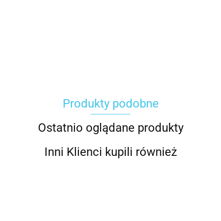
Carhartt
Produkty podobne
Gerber
Ostatnio oglądane produkty
Inni Klienci kupili również
Grippaz