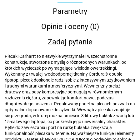
Parametry
Opinie i oceny (0)
Zadaj pytanie
Plecaki Carhartt to niezwykle wytrzymałe i wszechstronne
konstrukcje, stworzone z myślą o różnorodnych warunkach, od
krótkich wycieczek po wymagające, wielodniowe trekkingi.
Wykonany z trwałej, wodoodpornej tkaniny Cordura® double
ripstop, plecak doskonale radzi sobie z intensywnym użytkowaniem
i trudnymi warunkami atmosferycznymi. Wewnętrzny stelaż
drutowy oraz pasy kompresyjne pomagają w równomiernym
rozłożeniu ciężaru, zapewniając komfort nawet podczas
długotrwałego noszenia. Regulowany panel na plecach pozwala na
optymalne dopasowanie do sylwetki. Wewnątrz plecaka znajduje
się przegroda, w której można umieścić 3-litrowy bukłak z wodą lub
15-calowego laptopa, co podkreśla jego uniwersalny charakter.
Pętle do zawieszania i port na rurkę bukłaka zwiększają
funkcjonalność plecaka w terenie. Najważniejsze funkcje i elementy
produktu: • Materiał: Nylon 500 CORDURA® o podwójnym splocie