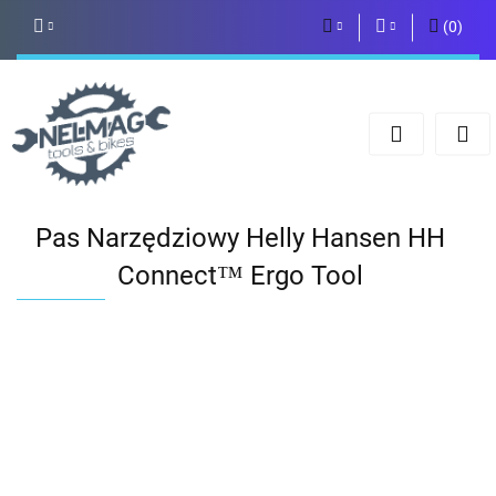
(
0
)
PLN
Zaloguj się
Zarejestruj się
EUR
Dodaj zgłoszenie
Pas Narzędziowy Helly Hansen HH
Connect™ Ergo Tool