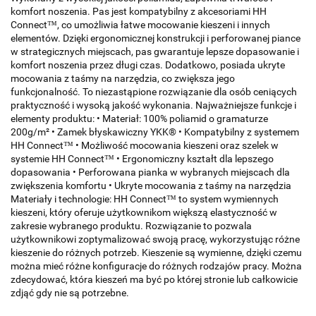
komfort noszenia. Pas jest kompatybilny z akcesoriami HH
Connect™, co umożliwia łatwe mocowanie kieszeni i innych
elementów. Dzięki ergonomicznej konstrukcji i perforowanej piance
w strategicznych miejscach, pas gwarantuje lepsze dopasowanie i
komfort noszenia przez długi czas. Dodatkowo, posiada ukryte
mocowania z taśmy na narzędzia, co zwiększa jego
funkcjonalność. To niezastąpione rozwiązanie dla osób ceniących
praktyczność i wysoką jakość wykonania. Najważniejsze funkcje i
elementy produktu: • Materiał: 100% poliamid o gramaturze
200g/m² • Zamek błyskawiczny YKK® • Kompatybilny z systemem
HH Connect™ • Możliwość mocowania kieszeni oraz szelek w
systemie HH Connect™ • Ergonomiczny kształt dla lepszego
dopasowania • Perforowana pianka w wybranych miejscach dla
zwiększenia komfortu • Ukryte mocowania z taśmy na narzędzia
Materiały i technologie: HH Connect™ to system wymiennych
kieszeni, który oferuje użytkownikom większą elastyczność w
zakresie wybranego produktu. Rozwiązanie to pozwala
użytkownikowi zoptymalizować swoją pracę, wykorzystując różne
kieszenie do różnych potrzeb. Kieszenie są wymienne, dzięki czemu
można mieć różne konfiguracje do różnych rodzajów pracy. Można
zdecydować, która kieszeń ma być po której stronie lub całkowicie
zdjąć gdy nie są potrzebne.