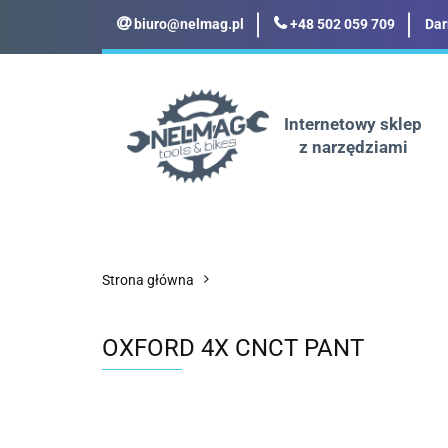
biuro@nelmag.pl
+48 502 059 709
Dar
Motoryzacja
Odz
Militaria
Turyst
Internetowy sklep
z narzędziami
Motoryzacja
Odzież robocza i BHP
Strona główna
OXFORD 4X CNCT PANT