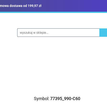
mowa dostawa od 199,97 zł
ież robocza i BHP
Narzędzia
Dom i ogród
B
yka
Sklep i magazyn
Narzędzia
Dom i ogród
Budownictwo
Militari
Symbol:
77395_990-C60