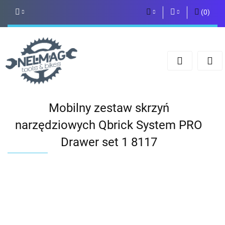
(
0
)
PLN
Zaloguj się
Zarejestruj się
EUR
Dodaj zgłoszenie
Mobilny zestaw skrzyń
narzędziowych Qbrick System PRO
Drawer set 1 8117