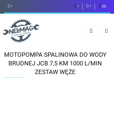
(
0
)
PLN
Zaloguj się
Zarejestruj się
EUR
Dodaj zgłoszenie
MOTOPOMPA SPALINOWA DO WODY
BRUDNEJ JCB 7,5 KM 1000 L/MIN
ZESTAW WĘŻE