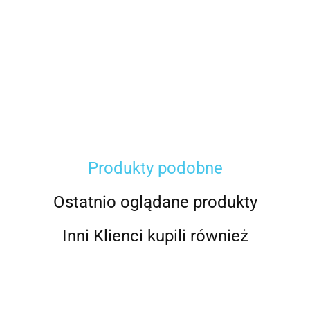
Carhartt
Produkty podobne
Gerber
Ostatnio oglądane produkty
Inni Klienci kupili również
Grippaz