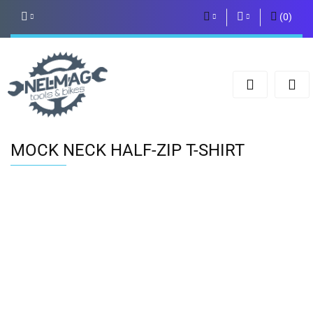
(
0
)
PLN
Zaloguj się
Zarejestruj się
EUR
Dodaj zgłoszenie
MOCK NECK HALF-ZIP T-SHIRT