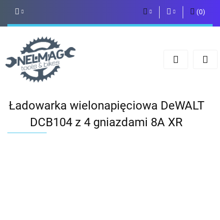
(
0
)
PLN
Zaloguj się
Zarejestruj się
EUR
Dodaj zgłoszenie
Ładowarka wielonapięciowa DeWALT
DCB104 z 4 gniazdami 8A XR