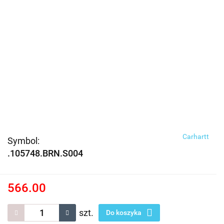
Carhartt
Symbol:
.105748.BRN.S004
566.00
szt.
Do koszyka