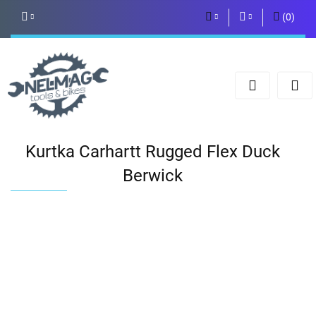
(
0
)
PLN
Zaloguj się
Zarejestruj się
EUR
Dodaj zgłoszenie
Kurtka Carhartt Rugged Flex Duck
Berwick