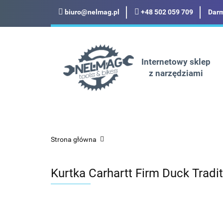
biuro@nelmag.pl
+48 502 059 709
Darm
Motoryzacja
Odz
Militaria
Turysty
Internetowy sklep
z narzędziami
Motoryzacja
Odzież robocza i BHP
Strona główna
Kurtka Carhartt Firm Duck Tradit