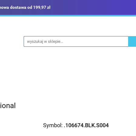
owa dostawa od 199,97 zł
ież robocza i BHP
Narzędzia
Dom i ogród
Bud
ka
Sklep i magazyn
Narzędzia
Dom i ogród
Budownictwo
Militaria
ional
Symbol:
.106674.BLK.S004