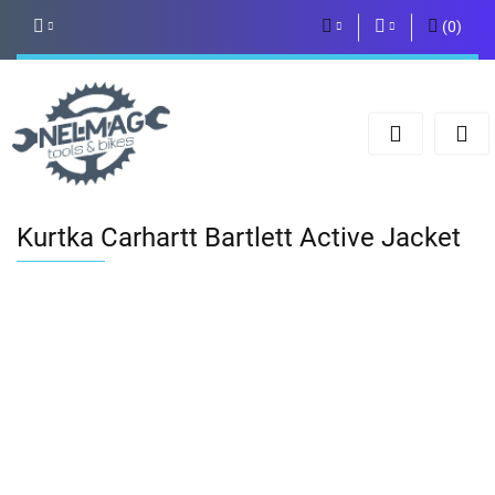
(
0
)
PLN
Zaloguj się
Zarejestruj się
EUR
Dodaj zgłoszenie
Kurtka Carhartt Bartlett Active Jacket