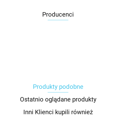
Producenci
Carhartt
Produkty podobne
Gerber
Ostatnio oglądane produkty
Inni Klienci kupili również