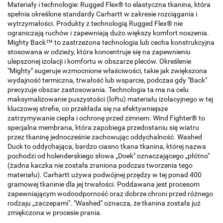
Materiały i technologie: Rugged Flex® to elastyczna tkanina, która
spełnia określone standardy Carhartt w zakresie rozciągania i
wytrzymałości. Produkty z technologią Rugged Flex® nie
ograniczają ruchów i zapewniają dużo większy komfort noszenia.
Mighty Back™ to zastrzeżona technologia lub cecha konstrukcyjna
stosowana w odzieży, która koncentruje się na zapewnieniu
ulepszonej izolacji i komfortu w obszarze pleców. Określenie
"Mighty" sugeruje wzmocnione właściwości, takie jak zwiększona
wydajność termiczna, trwałość lub wsparcie, podczas gdy "Back"
precyzuje obszar zastosowania. Technologia ta ma na celu
maksymalizowanie puszystości (loftu) materiału izolacyjnego w tej
kluczowej strefie, co przekłada się na efektywniejsze
zatrzymywanie ciepła i ochronę przed zimnem. Wind Fighter® to
specjalna membrana, która zapobiega przedostaniu się wiatru
przez tkaninę jednocześnie zachowując oddychalność. Washed
Duck to oddychająca, bardzo ciasno tkana tkanina, której nazwa
pochodzi od holenderskiego słowa „Doek" oznaczającego „płótno"
(żadna kaczka nie została zraniona podczas tworzenia tego
materiału). Carhartt używa podwójnej przędzy w tej ponad 400
gramowej tkaninie dla jej trwałości. Poddawana jest procesom
zapewniającym wodoodporność oraz dobrze chroni przed różnego
rodzaju „zaczepami". "Washed" oznacza, że tkanina została już
zmiękczona w procesie prania.