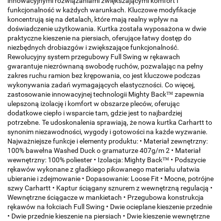
innowacyjnymi rozwiązaniami zwiększającymi komfort i
funkcjonalność w każdych warunkach. Kluczowe modyfikacje
koncentrują się na detalach, które mają realny wpływ na
doświadczenie użytkowania. Kurtka została wyposażona w dwie
praktyczne kieszenie na piersiach, oferujące łatwy dostęp do
niezbędnych drobiazgów i zwiększające funkcjonalność.
Rewolucyjny system przegubowy Full Swing w rękawach
gwarantuje niezrównaną swobodę ruchów, pozwalając na pełny
zakres ruchu ramion bez krępowania, co jest kluczowe podczas
wykonywania zadań wymagających elastyczności. Co więcej,
zastosowanie innowacyjnej technologii Mighty Back™ zapewnia
ulepszoną izolację i komfort w obszarze pleców, oferując
dodatkowe ciepło i wsparcie tam, gdzie jest to najbardziej
potrzebne. Te udoskonalenia sprawiają, że nowa kurtka Carhartt to
synonim niezawodności, wygody i gotowości na każde wyzwanie.
Najważniejsze funkcje i elementy produktu: • Materiał zewnętrzny:
100% bawełna Washed Duck o gramaturze 407g/m 2 • Materiał
wewnętrzny: 100% poliester • Izolacja: Mighty Back™ • Podszycie
rękawów wykonane z gładkiego pikowanego materiału ułatwia
ubieranie i zdejmowanie • Dopasowanie: Loose Fit • Mocne, potrójne
szwy Carhartt • Kaptur ściągany sznurem z wewnętrzną regulacją •
Wewnętrzne ściągacze w mankietach • Przegubowa konstrukcja
rękawów na łokciach Full Swing • Dwie ocieplane kieszenie przednie
• Dwie przednie kieszenie na piersiach • Dwie kieszenie wewnętrzne