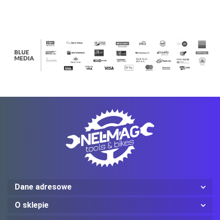
szt)
szt)
Ledlenser
Mechanix Wear
ProJob
Dane adresowe
O sklepie