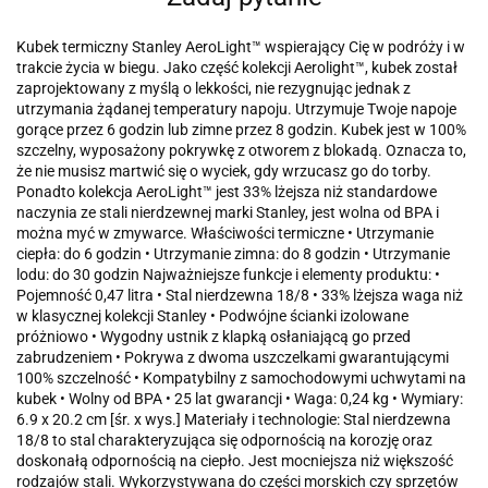
Kubek termiczny Stanley AeroLight™ wspierający Cię w podróży i w
trakcie życia w biegu. Jako część kolekcji Aerolight™, kubek został
zaprojektowany z myślą o lekkości, nie rezygnując jednak z
utrzymania żądanej temperatury napoju. Utrzymuje Twoje napoje
gorące przez 6 godzin lub zimne przez 8 godzin. Kubek jest w 100%
szczelny, wyposażony pokrywkę z otworem z blokadą. Oznacza to,
że nie musisz martwić się o wyciek, gdy wrzucasz go do torby.
Ponadto kolekcja AeroLight™ jest 33% lżejsza niż standardowe
naczynia ze stali nierdzewnej marki Stanley, jest wolna od BPA i
można myć w zmywarce. Właściwości termiczne • Utrzymanie
ciepła: do 6 godzin • Utrzymanie zimna: do 8 godzin • Utrzymanie
lodu: do 30 godzin Najważniejsze funkcje i elementy produktu: •
Pojemność 0,47 litra • Stal nierdzewna 18/8 • 33% lżejsza waga niż
w klasycznej kolekcji Stanley • Podwójne ścianki izolowane
próżniowo • Wygodny ustnik z klapką osłaniającą go przed
zabrudzeniem • Pokrywa z dwoma uszczelkami gwarantującymi
100% szczelność • Kompatybilny z samochodowymi uchwytami na
kubek • Wolny od BPA • 25 lat gwarancji • Waga: 0,24 kg • Wymiary:
6.9 x 20.2 cm [śr. x wys.] Materiały i technologie: Stal nierdzewna
18/8 to stal charakteryzująca się odpornością na korozję oraz
doskonałą odpornością na ciepło. Jest mocniejsza niż większość
rodzajów stali. Wykorzystywana do części morskich czy sprzętów