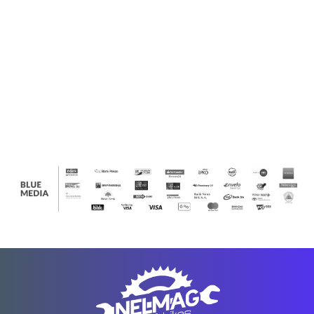
Helly Hansen Lifa
Ledlenser
Koszulka Termoaktywna Helly
183.00
Hansen Lifa Active
220.00
Mechanix Wear
ProJob