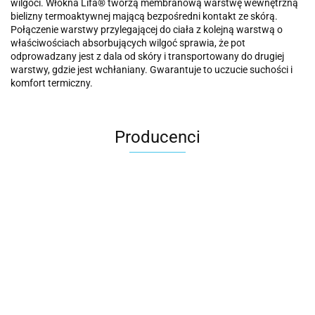
wilgoci. Włókna Lifa® tworzą membranową warstwę wewnętrzną
bielizny termoaktywnej mającą bezpośredni kontakt ze skórą.
Połączenie warstwy przylegającej do ciała z kolejną warstwą o
właściwościach absorbujących wilgoć sprawia, że pot
odprowadzany jest z dala od skóry i transportowany do drugiej
warstwy, gdzie jest wchłaniany. Gwarantuje to uczucie suchości i
komfort termiczny.
Producenci
Carhartt