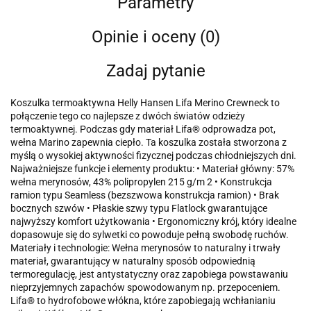
Parametry
Opinie i oceny (0)
Zadaj pytanie
Koszulka termoaktywna Helly Hansen Lifa Merino Crewneck to
połączenie tego co najlepsze z dwóch światów odzieży
termoaktywnej. Podczas gdy materiał Lifa® odprowadza pot,
wełna Marino zapewnia ciepło. Ta koszulka została stworzona z
myślą o wysokiej aktywności fizycznej podczas chłodniejszych dni.
Najważniejsze funkcje i elementy produktu: • Materiał główny: 57%
wełna merynosów, 43% polipropylen 215 g/m 2 • Konstrukcja
ramion typu Seamless (bezszwowa konstrukcja ramion) • Brak
bocznych szwów • Płaskie szwy typu Flatlock gwarantujące
najwyższy komfort użytkowania • Ergonomiczny krój, który idealne
dopasowuje się do sylwetki co powoduje pełną swobodę ruchów.
Materiały i technologie: Wełna merynosów to naturalny i trwały
materiał, gwarantujący w naturalny sposób odpowiednią
termoregulację, jest antystatyczny oraz zapobiega powstawaniu
nieprzyjemnych zapachów spowodowanym np. przepoceniem.
Lifa® to hydrofobowe włókna, które zapobiegają wchłanianiu