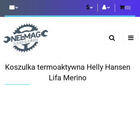
(
0
)
PLN
Zaloguj się
Zarejestruj się
EUR
Dodaj zgłoszenie
Koszulka termoaktywna Helly Hansen
Lifa Merino