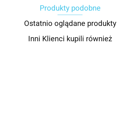
Produkty podobne
Gerber
Ostatnio oglądane produkty
Inni Klienci kupili również
Grippaz
Helly Hansen
Spodnie termoaktywne