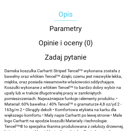
Opis
Parametry
Opinie i oceny (0)
Zadaj pytanie
Damska koszulka Carhartt Striped Tencel™ wykonana została z
bawełny oraz włókien Tencel™ dzięki, czemu jest niezwykle lekka,
miękka, oraz posiada niesamowite właściwości oddychające.
Koszulki wykonane z włókien Tencel™ to bardzo dobry wybór na
upały lub w trakcie długotrwałej pracy w zamkniętych
pomieszczeniach. Najważniejsze funkcje i elementy produktu: •
Materiał: 60% bawełna / 40% Tencel™ o gramaturze 4,8 oz/yd 2 -
163g/m 2 • Okrągły dekolt • Komfortowa etykieta na karku dla
większego komfortu • Mały napis Carhartt po lewej stronie • Małe
logo Carhartt na spodzie koszulki Materiały i technologie:
Tencel™® to specjalna tkanina produkowana z celulozy drzewnej,