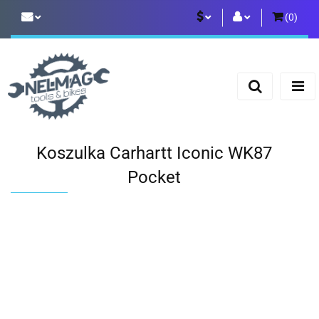
(
0
)
PLN
Zaloguj się
Zarejestruj się
EUR
Dodaj zgłoszenie
Koszulka Carhartt Iconic WK87
Pocket