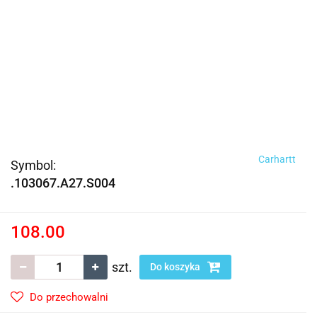
Carhartt
Symbol:
.103067.A27.S004
108.00
szt.
Do koszyka
Do przechowalni