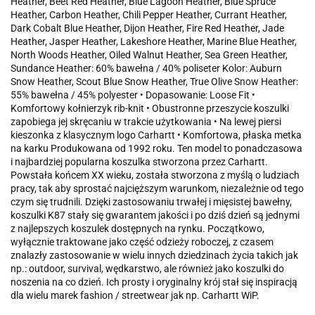
Heather, Beet Red Heather, Blue Lagoon Heather, Blue Spruce
Heather, Carbon Heather, Chili Pepper Heather, Currant Heather,
Dark Cobalt Blue Heather, Dijon Heather, Fire Red Heather, Jade
Heather, Jasper Heather, Lakeshore Heather, Marine Blue Heather,
North Woods Heather, Oiled Walnut Heather, Sea Green Heather,
Sundance Heather: 60% bawełna / 40% poliseter Kolor: Auburn
Snow Heather, Scout Blue Snow Heather, True Olive Snow Heather:
55% bawełna / 45% polyester • Dopasowanie: Loose Fit •
Komfortowy kołnierzyk rib-knit • Obustronne przeszycie koszulki
zapobiega jej skręcaniu w trakcie użytkowania • Na lewej piersi
kieszonka z klasycznym logo Carhartt • Komfortowa, płaska metka
na karku Produkowana od 1992 roku. Ten model to ponadczasowa
i najbardziej popularna koszulka stworzona przez Carhartt.
Powstała końcem XX wieku, została stworzona z myślą o ludziach
pracy, tak aby sprostać najcięższym warunkom, niezależnie od tego
czym się trudnili. Dzięki zastosowaniu trwałej i mięsistej bawełny,
koszulki K87 stały się gwarantem jakości i po dziś dzień są jednymi
z najlepszych koszulek dostępnych na rynku. Początkowo,
wyłącznie traktowane jako część odzieży roboczej, z czasem
znalazły zastosowanie w wielu innych dziedzinach życia takich jak
np.: outdoor, survival, wędkarstwo, ale również jako koszulki do
noszenia na co dzień. Ich prosty i oryginalny krój stał się inspiracją
dla wielu marek fashion / streetwear jak np. Carhartt WiP.