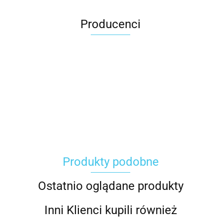
Producenci
Carhartt
Produkty podobne
Gerber
Ostatnio oglądane produkty
Inni Klienci kupili również