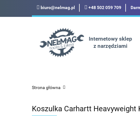
biuro@nelmag.pl
+48 502 059 709
Darm
Motoryzacja
Odz
Militaria
Turysty
Internetowy sklep
z narzędziami
Motoryzacja
Odzież robocza i BHP
Strona główna
Koszulka Carhartt Heavyweight