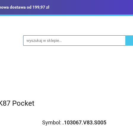
owa dostawa od 199,97 zł
ież robocza i BHP
Narzędzia
Dom i ogród
Bud
ka
Sklep i magazyn
Narzędzia
Dom i ogród
Budownictwo
Militaria
 K87 Pocket
Symbol:
.103067.V83.S005