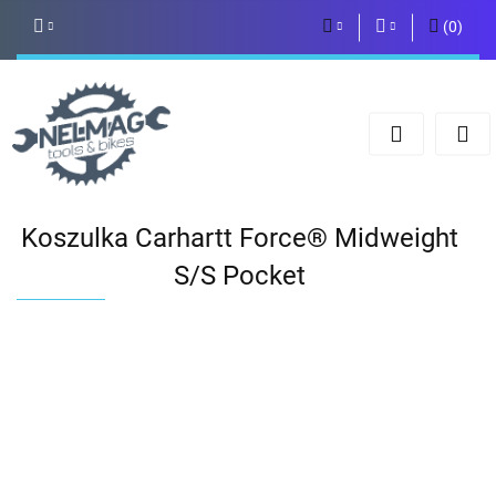
(
0
)
PLN
Zaloguj się
Zarejestruj się
EUR
Dodaj zgłoszenie
Koszulka Carhartt Force® Midweight
S/S Pocket