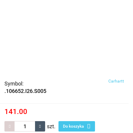
Carhartt
Symbol:
.106652.I26.S005
141.00
szt.
Do koszyka