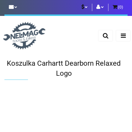
(
0
)
PLN
Zaloguj się
Zarejestruj się
EUR
Dodaj zgłoszenie
Koszulka Carhartt Dearborn Relaxed
Logo