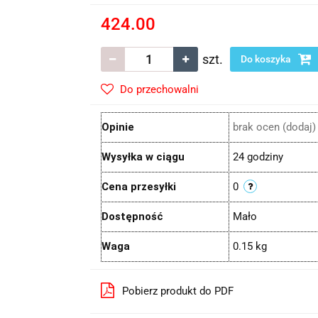
424.00
szt.
Do koszyka
Do przechowalni
Opinie
brak ocen
(dodaj)
Wysyłka w ciągu
24 godziny
Cena przesyłki
0
Dostępność
Mało
Waga
0.15 kg
Pobierz produkt do PDF