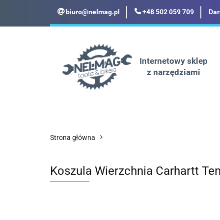
biuro@nelmag.pl
+48 502 059 709
Dar
Motoryzacja
Odz
Militaria
Turyst
Internetowy sklep
z narzędziami
Motoryzacja
Odzież robocza i BHP
Strona główna
Koszula Wierzchnia Carhartt Ten