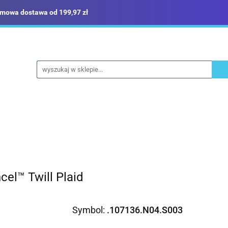
mowa dostawa od 199,97 zł
ież robocza i BHP
Narzędzia
Dom i ogród
B
yka
Sklep i magazyn
Narzędzia
Dom i ogród
Budownictwo
Militari
cel™ Twill Plaid
Symbol:
.107136.N04.S003