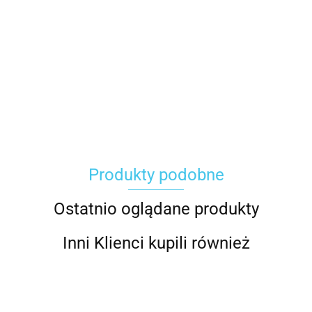
Carhartt
Produkty podobne
Gerber
Ostatnio oglądane produkty
Inni Klienci kupili również
Grippaz