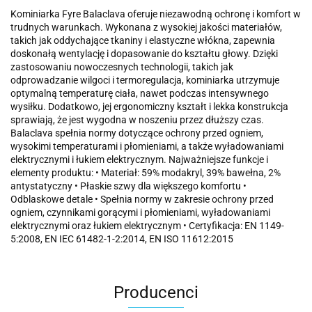
Kominiarka Fyre Balaclava oferuje niezawodną ochronę i komfort w
trudnych warunkach. Wykonana z wysokiej jakości materiałów,
takich jak oddychające tkaniny i elastyczne włókna, zapewnia
doskonałą wentylację i dopasowanie do kształtu głowy. Dzięki
zastosowaniu nowoczesnych technologii, takich jak
odprowadzanie wilgoci i termoregulacja, kominiarka utrzymuje
optymalną temperaturę ciała, nawet podczas intensywnego
wysiłku. Dodatkowo, jej ergonomiczny kształt i lekka konstrukcja
sprawiają, że jest wygodna w noszeniu przez dłuższy czas.
Balaclava spełnia normy dotyczące ochrony przed ogniem,
wysokimi temperaturami i płomieniami, a także wyładowaniami
elektrycznymi i łukiem elektrycznym. Najważniejsze funkcje i
elementy produktu: • Materiał: 59% modakryl, 39% bawełna, 2%
antystatyczny • Płaskie szwy dla większego komfortu •
Odblaskowe detale • Spełnia normy w zakresie ochrony przed
ogniem, czynnikami gorącymi i płomieniami, wyładowaniami
elektrycznymi oraz łukiem elektrycznym • Certyfikacja: EN 1149-
5:2008, EN IEC 61482-1-2:2014, EN ISO 11612:2015
Producenci