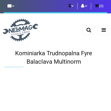
(
0
)
PLN
Zaloguj się
Zarejestruj się
EUR
Dodaj zgłoszenie
Kominiarka Trudnopalna Fyre
Balaclava Multinorm