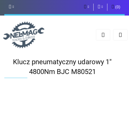
(
0
)
PLN
Zaloguj się
Zarejestruj się
EUR
Dodaj zgłoszenie
Klucz pneumatyczny udarowy 1"
4800Nm BJC M80521