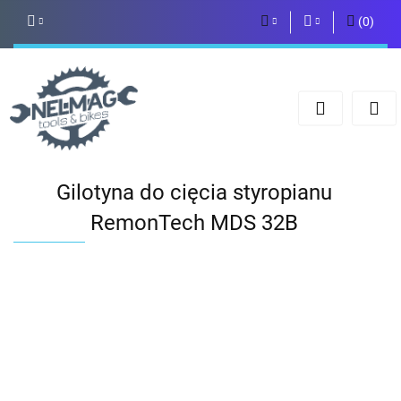
(
0
)
PLN
Zaloguj się
Zarejestruj się
EUR
Dodaj zgłoszenie
Gilotyna do cięcia styropianu
RemonTech MDS 32B