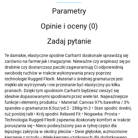
Parametry
Opinie i oceny (0)
Zadaj pytanie
Te damskie, elastyczne spodnie Carhartt doskonale sprawdzą się
zarówno na farmie jak i magazynie. Nieważne czy wspinasz się po
drabinie czy dostarczasz paczki zagwarantują Ci odpowiednią
swobodę ruchów w trakcie wykonywania pracy poprzez
technologie Rugged Flex®. Materiał o średniej gramaturze jest
miękki ale wytrzymały i nie przestanie być elastyczny po kilku
praniach. Dzięki tym spodniom Carhartt będziesz cieszyć się
idealnie dopasowanymi spodniami przez wiele lat. Najważniejsze
funkcje i elementy produktu: • Materiał: Canvas 97% bawełna / 3%
spandex o gramaturze 8,5oz/yd 2 - 288g/m 2 • Stan spodni: średni,
tuż poniżej talii • Krój spodni: Relaxed Fit • Nogawka: Prosta •
Technologia Rugged Flex® zapewnia doskonały komfort w trakcie
poruszania się • Nieco podwyższony pas w tylnej części dla
lepszego zakrycia w okolicy pleców • Dwie głębokie, wzmocnione
kieszenie z przodu • Wiele kieszeni użytkowych dla dodatkowego