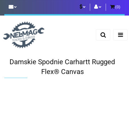
(
0
)
PLN
Zaloguj się
Zarejestruj się
EUR
Dodaj zgłoszenie
Damskie Spodnie Carhartt Rugged
Flex® Canvas