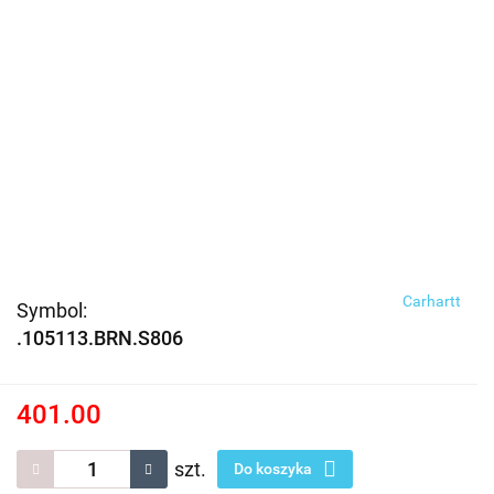
Carhartt
Symbol:
.105113.BRN.S806
401.00
szt.
Do koszyka