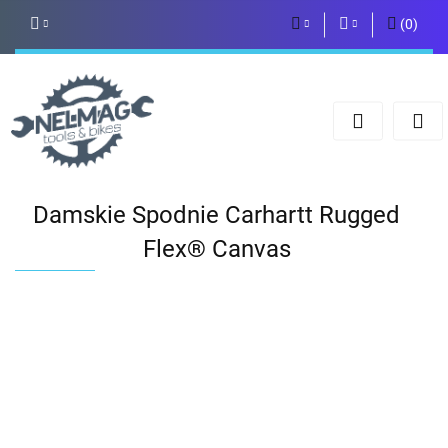
(
0
)
PLN
Zaloguj się
Zarejestruj się
EUR
Dodaj zgłoszenie
Damskie Spodnie Carhartt Rugged
Flex® Canvas