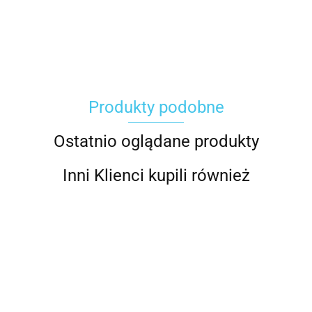
Carhartt
Produkty podobne
Gerber
Ostatnio oglądane produkty
Inni Klienci kupili również
Grippaz
Czapka
Czapka
Czapka
Carhartt
Carhartt
Carhartt
Czapka
Czapka
Czapka