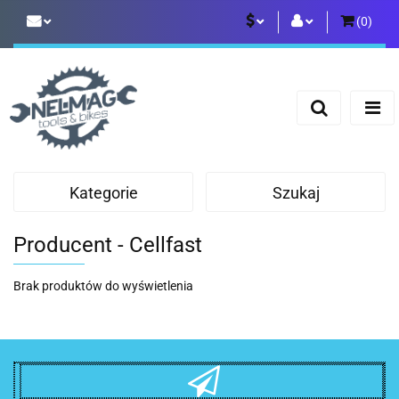
(
0
)
PLN
Zaloguj się
Zarejestruj się
EUR
Dodaj zgłoszenie
Kategorie
Szukaj
Producent - Cellfast
Brak produktów do wyświetlenia