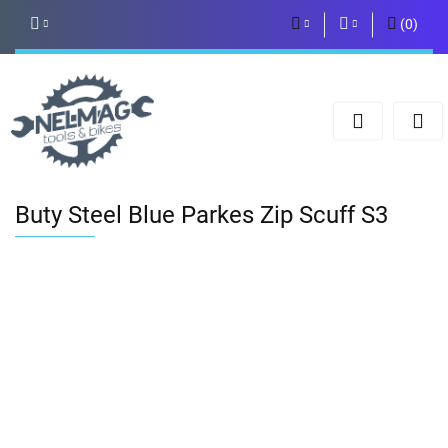
(
0
)
PLN
Zaloguj się
Zarejestruj się
EUR
Dodaj zgłoszenie
Buty Steel Blue Parkes Zip Scuff S3