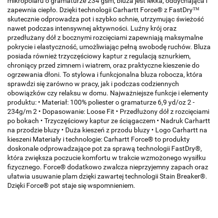
mikropolaru o gramaturze 234 gsm, bluza jest lekka, oddychająca i
zapewnia ciepło. Dzięki technologii Carhartt Force® z FastDry™
skutecznie odprowadza pot i szybko schnie, utrzymując świeżość
nawet podczas intensywnej aktywności. Luźny krój oraz
przedłużany dół z bocznymi rozcięciami zapewniają maksymalne
pokrycie i elastyczność, umożliwiając pełną swobodę ruchów. Bluza
posiada również trzyczęściowy kaptur z regulacją sznurkiem,
chroniący przed zimnem i wiatrem, oraz praktyczne kieszenie do
ogrzewania dłoni. To stylowa i funkcjonalna bluza robocza, która
sprawdzi się zarówno w pracy, jak i podczas codziennych
obowiązków czy relaksu w domu. Najważniejsze funkcje i elementy
produktu: • Materiał: 100% poliester o gramaturze 6,9 yd/oz 2 -
234g/m 2 • Dopasowanie: Loose Fit • Przedłużony dół z rozcięciami
po bokach • Trzyczęściowy kaptur ze ściągaczem • Nadruk Carhartt
na przodzie bluzy • Duża kieszeń z przodu bluzy • Logo Carhartt na
kieszeni Materiały i technologie: Carhartt Force® to produkty
doskonale odprowadzające pot za sprawą technologii FastDry®,
która zwiększa poczucie komfortu w trakcie wzmożonego wysiłku
fizycznego. Force® dodatkowo zwalcza nieprzyjemny zapach oraz
ułatwia usuwanie plam dzięki zawartej technologii Stain Breaker®.
Dzięki Force® pot staje się wspomnieniem.