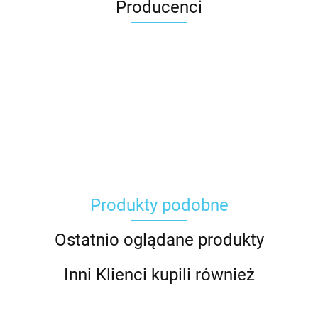
Producenci
Carhartt
Produkty podobne
Gerber
Ostatnio oglądane produkty
Inni Klienci kupili również
Grippaz