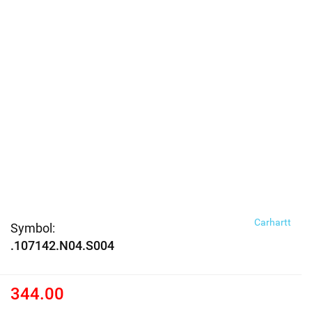
Carhartt
Symbol:
.107142.N04.S004
344.00