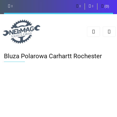
(
0
)
PLN
Zaloguj się
Zarejestruj się
EUR
Dodaj zgłoszenie
Bluza Polarowa Carhartt Rochester