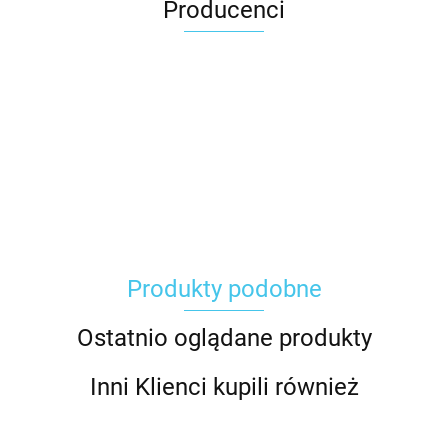
Producenci
Carhartt
Produkty podobne
Gerber
Ostatnio oglądane produkty
Inni Klienci kupili również
Grippaz