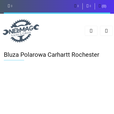
(
0
)
PLN
Zaloguj się
Zarejestruj się
EUR
Dodaj zgłoszenie
Bluza Polarowa Carhartt Rochester