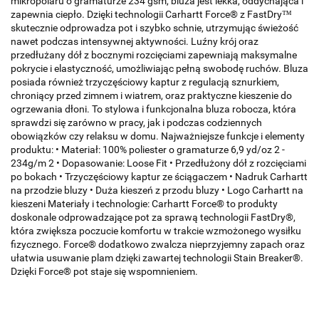
mikropolaru o gramaturze 234 gsm, bluza jest lekka, oddychająca i
zapewnia ciepło. Dzięki technologii Carhartt Force® z FastDry™
skutecznie odprowadza pot i szybko schnie, utrzymując świeżość
nawet podczas intensywnej aktywności. Luźny krój oraz
przedłużany dół z bocznymi rozcięciami zapewniają maksymalne
pokrycie i elastyczność, umożliwiając pełną swobodę ruchów. Bluza
posiada również trzyczęściowy kaptur z regulacją sznurkiem,
chroniący przed zimnem i wiatrem, oraz praktyczne kieszenie do
ogrzewania dłoni. To stylowa i funkcjonalna bluza robocza, która
sprawdzi się zarówno w pracy, jak i podczas codziennych
obowiązków czy relaksu w domu. Najważniejsze funkcje i elementy
produktu: • Materiał: 100% poliester o gramaturze 6,9 yd/oz 2 -
234g/m 2 • Dopasowanie: Loose Fit • Przedłużony dół z rozcięciami
po bokach • Trzyczęściowy kaptur ze ściągaczem • Nadruk Carhartt
na przodzie bluzy • Duża kieszeń z przodu bluzy • Logo Carhartt na
kieszeni Materiały i technologie: Carhartt Force® to produkty
doskonale odprowadzające pot za sprawą technologii FastDry®,
która zwiększa poczucie komfortu w trakcie wzmożonego wysiłku
fizycznego. Force® dodatkowo zwalcza nieprzyjemny zapach oraz
ułatwia usuwanie plam dzięki zawartej technologii Stain Breaker®.
Dzięki Force® pot staje się wspomnieniem.