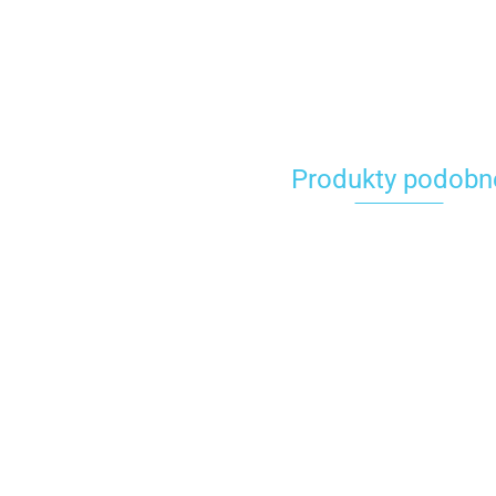
Produkty podobn
Bluza Carhartt
Bluza Carhartt
Bluza Carhar
Durham Garment
Durham Garment
Durham Gar