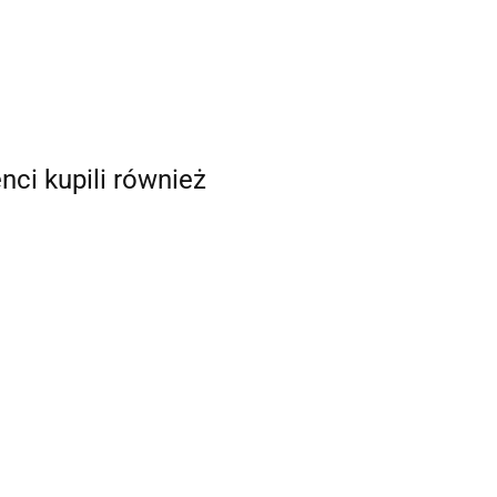
enci kupili również
a Carhartt
Bluza Carhartt
Bluza Carhartt
ham Garment
Durham Garment
Durham Garment