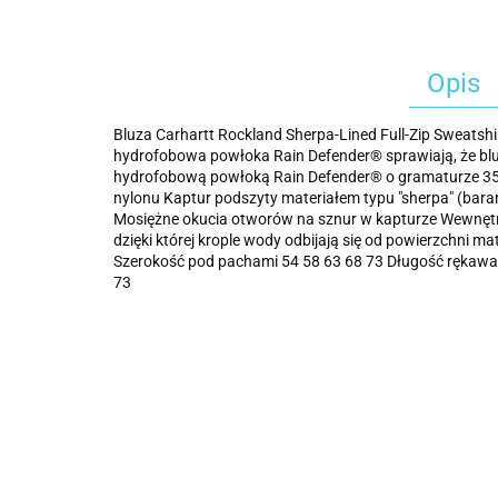
Opis
Bluza Carhartt Rockland Sherpa-Lined Full-Zip Sweatshi
hydrofobowa powłoka Rain Defender® sprawiają, że bluz
hydrofobową powłoką Rain Defender® o gramaturze 35
nylonu Kaptur podszyty materiałem typu "sherpa" (bara
Mosiężne okucia otworów na sznur w kapturze Wewnęt
dzięki której krople wody odbijają się od powierzchni
Szerokość pod pachami 54 58 63 68 73 Długość rękawa 
73