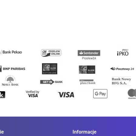
377.00
377.00
377.00
377.
Helly Hansen
Ledlenser
Mechanix Wear
ie
Informacje