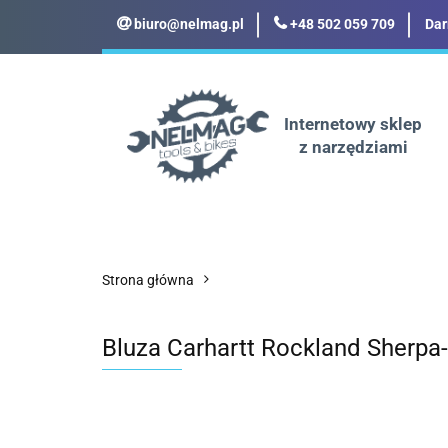
biuro@nelmag.pl
+48 502 059 709
Dar
Motoryzacja
Odz
Militaria
Turyst
Internetowy sklep
z narzędziami
Motoryzacja
Odzież robocza i BHP
Strona główna
Bluza Carhartt Rockland Sherpa-