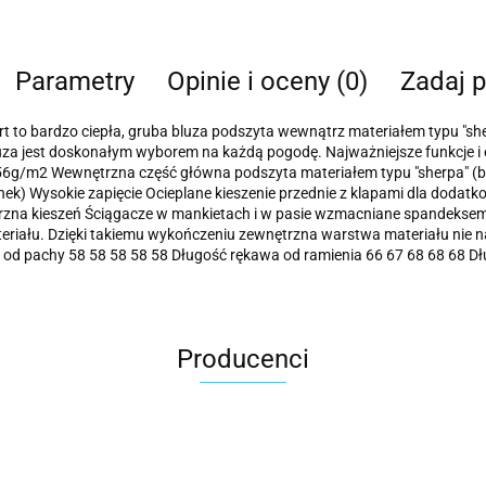
Parametry
Opinie i oceny (0)
Zadaj p
rt to bardzo ciepła, gruba bluza podszyta wewnątrz materiałem typu "sh
a jest doskonałym wyborem na każdą pogodę. Najważniejsze funkcje i el
6g/m2 Wewnętrzna część główna podszyta materiałem typu "sherpa" (
nek) Wysokie zapięcie Ocieplane kieszenie przednie z klapami dla doda
rzna kieszeń Ściągacze w mankietach i w pasie wzmacniane spandekse
 materiału. Dzięki takiemu wykończeniu zewnętrzna warstwa materiału ni
od pachy 58 58 58 58 58 Długość rękawa od ramienia 66 67 68 68 68 Dłu
Producenci