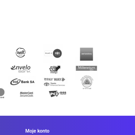
00
377.00
377.00
Moje konto