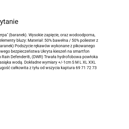
ytanie
erpa" (baranek). Wysokie zapięcie, oraz wodoodporna,
ementy bluzy: Materiał: 50% bawełna / 50% poliester z
baranek) Podszycie rękawów wykonane z pikowanego
tkowego bezpieczeństwa Ukryta kieszeń na smartfon
m Rain Defender®, (DWR) Trwała hydrofobowa powłoka
e nasiąka wodą. Dokładne wymiary +/-1cm S M L XL XXL
gość całkowita z tyłu od wszycia kaptura 69 71 72 73