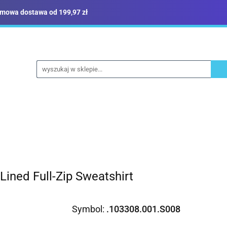
mowa dostawa od 199,97 zł
ież robocza i BHP
Narzędzia
Dom i ogród
B
yka
Sklep i magazyn
Narzędzia
Dom i ogród
Budownictwo
Militari
Lined Full-Zip Sweatshirt
Symbol:
.103308.001.S008