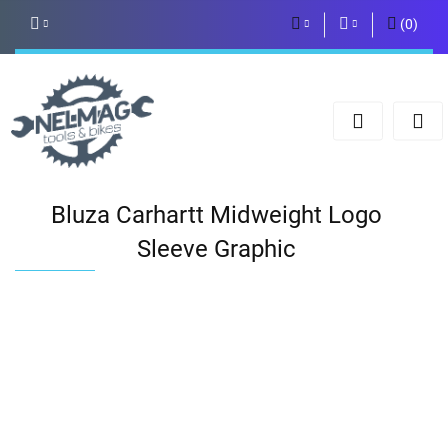
(
0
)
PLN
Zaloguj się
Zarejestruj się
EUR
Dodaj zgłoszenie
Bluza Carhartt Midweight Logo
Sleeve Graphic