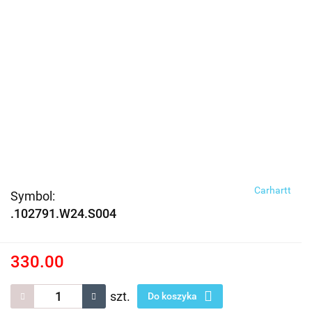
Carhartt
Symbol:
.102791.W24.S004
330.00
szt.
Do koszyka