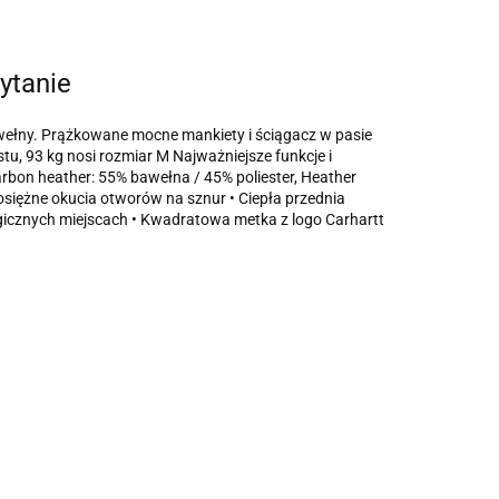
ytanie
awełny. Prążkowane mocne mankiety i ściągacz w pasie
u, 93 kg nosi rozmiar M Najważniejsze funkcje i
arbon heather: 55% bawełna / 45% poliester, Heather
osiężne okucia otworów na sznur • Ciepła przednia
icznych miejscach • Kwadratowa metka z logo Carhartt