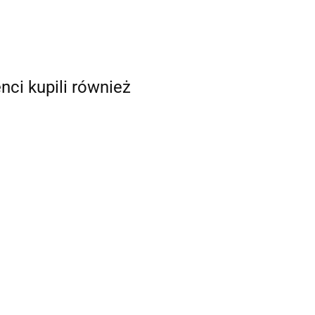
enci kupili również
a Carhartt
Bluza Carhartt
Bluza Carhartt
ham Garment
Durham Garment
Durham Garment
00
377.00
377.00