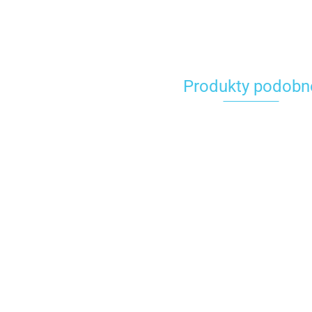
Produkty podobn
Bluza Carhartt
Bluza Carhartt
Bluza Carhar
Durham Garment
Durham Garment
Durham Gar
377.00
377.00
377.00