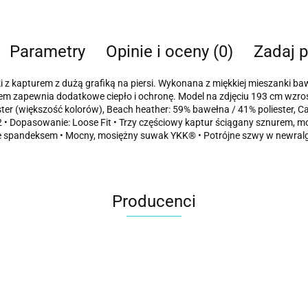
Parametry
Opinie i oceny (0)
Zadaj p
i z kapturem z dużą grafiką na piersi. Wykonana z miękkiej mieszanki b
em zapewnia dodatkowe ciepło i ochronę. Model na zdjęciu 193 cm wzrost
ster (większość kolorów), Beach heather: 59% bawełna / 41% poliester, C
 • Dopasowanie: Loose Fit • Trzy częściowy kaptur ściągany sznurem, m
ne spandeksem • Mocny, mosiężny suwak YKK® • Potrójne szwy w newralg
Producenci
Carhartt