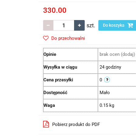
330.00
szt.
Do koszyka
Do przechowalni
Opinie
brak ocen
(dodaj)
Wysyłka w ciągu
24 godziny
Cena przesyłki
0
Dostępność
Mało
Waga
0.15 kg
Pobierz produkt do PDF