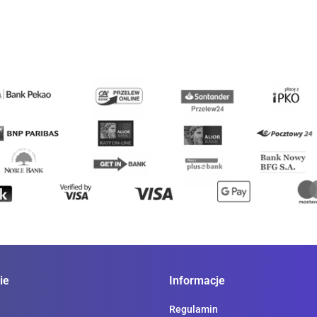
Ledlenser
Mechanix Wear
ie
Informacje
ProJob
Regulamin