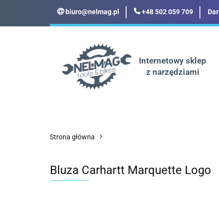
biuro@nelmag.pl
+48 502 059 709
Dar
Motoryzacja
Odz
Militaria
Turyst
Internetowy sklep
z narzędziami
Motoryzacja
Odzież robocza i BHP
Strona główna
Bluza Carhartt Marquette Logo