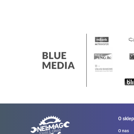
O sklep
O nas