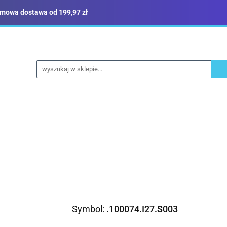
mowa dostawa od 199,97 zł
ież robocza i BHP
Narzędzia
Dom i ogród
B
yka
Sklep i magazyn
Narzędzia
Dom i ogród
Budownictwo
Militari
Symbol:
.100074.I27.S003