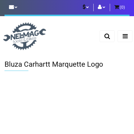
(
0
)
PLN
Zaloguj się
Zarejestruj się
EUR
Dodaj zgłoszenie
Bluza Carhartt Marquette Logo