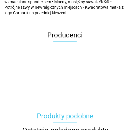
wzmacniane spandeksem • Mocny, mosiężny suwak YKK® •
Potrójne szwy w newralgicznych miejscach • Kwadratowa metka z
logo Carhartt na przedniej kieszeni
Producenci
Carhartt
Produkty podobne
Gerber