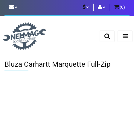
(
0
)
PLN
Zaloguj się
Zarejestruj się
EUR
Dodaj zgłoszenie
Bluza Carhartt Marquette Full-Zip