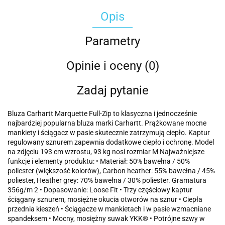
Opis
Parametry
Opinie i oceny (0)
Zadaj pytanie
Bluza Carhartt Marquette Full-Zip to klasyczna i jednocześnie
najbardziej popularna bluza marki Carhartt. Prążkowane mocne
mankiety i ściągacz w pasie skutecznie zatrzymują ciepło. Kaptur
regulowany sznurem zapewnia dodatkowe ciepło i ochronę. Model
na zdjęciu 193 cm wzrostu, 93 kg nosi rozmiar M Najważniejsze
funkcje i elementy produktu: • Materiał: 50% bawełna / 50%
poliester (większość kolorów), Carbon heather: 55% bawełna / 45%
poliester, Heather grey: 70% bawełna / 30% poliester. Gramatura
356g/m 2 • Dopasowanie: Loose Fit • Trzy częściowy kaptur
ściągany sznurem, mosiężne okucia otworów na sznur • Ciepła
przednia kieszeń • Ściągacze w mankietach i w pasie wzmacniane
spandeksem • Mocny, mosiężny suwak YKK® • Potrójne szwy w