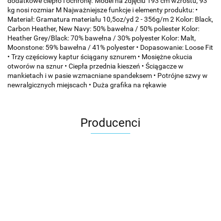
dodatkowe ciepło i ochronę. Model na zdjęciu 193 cm wzrostu, 93
kg nosi rozmiar M Najważniejsze funkcje i elementy produktu: •
Materiał: Gramatura materiału 10,5oz/yd 2 - 356g/m 2 Kolor: Black,
Carbon Heather, New Navy: 50% bawełna / 50% poliester Kolor:
Heather Grey/Black: 70% bawełna / 30% polyester Kolor: Malt,
Moonstone: 59% bawełna / 41% polyester • Dopasowanie: Loose Fit
• Trzy częściowy kaptur ściągany sznurem • Mosiężne okucia
otworów na sznur • Ciepła przednia kieszeń • Ściągacze w
mankietach i w pasie wzmacniane spandeksem • Potrójne szwy w
newralgicznych miejscach • Duża grafika na rękawie
Producenci
Carhartt