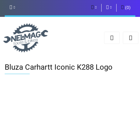
(
0
)
PLN
Zaloguj się
Zarejestruj się
EUR
Dodaj zgłoszenie
Bluza Carhartt Iconic K288 Logo