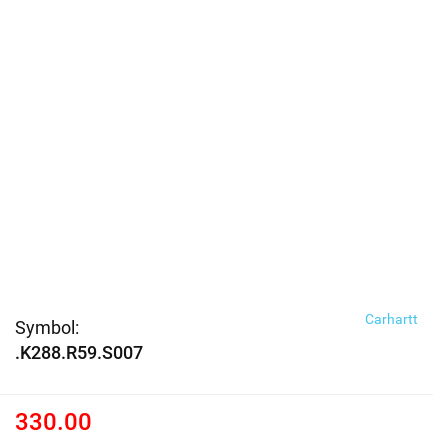
Carhartt
Symbol:
.K288.R59.S007
330.00