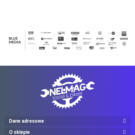
Ledlenser
Mechanix Wear
ProJob
Dane adresowe
O sklepie