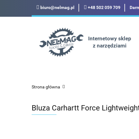
biuro@nelmag.pl
+48 502 059 709
Darm
Motoryzacja
Odz
Militaria
Turysty
Internetowy sklep
z narzędziami
Motoryzacja
Odzież robocza i BHP
Strona główna
Bluza Carhartt Force Lightweigh