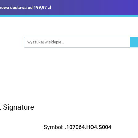
owa dostawa od 199,97 zł
ież robocza i BHP
Narzędzia
Dom i ogród
Bud
ka
Sklep i magazyn
Narzędzia
Dom i ogród
Budownictwo
Militaria
t Signature
Symbol:
.107064.HO4.S004